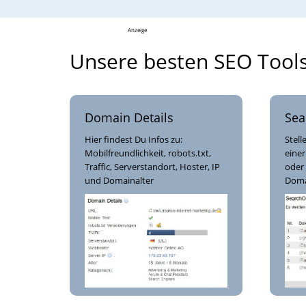
Anzeige
Unsere besten SEO Tools
Domain Details
Sea
Hier findest Du Infos zu:
Stell
Mobilfreundlichkeit, robots.txt,
einer
Traffic, Serverstandort, Hoster, IP
oder
und Domainalter
Doma