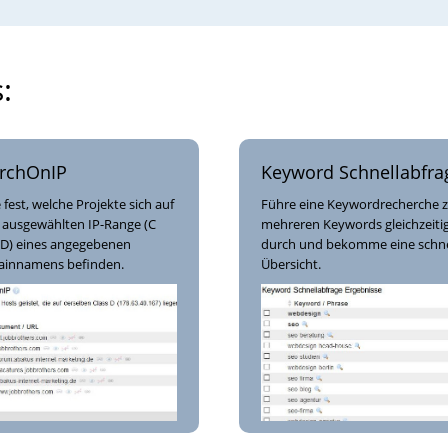
:
rchOnIP
Keyword Schnellabfra
e fest, welche Projekte sich auf
Führe eine Keywordrecherche 
 ausgewählten IP-Range (C
mehreren Keywords gleichzeiti
 D) eines angegebenen
durch und bekomme eine schne
innamens befinden.
Übersicht.