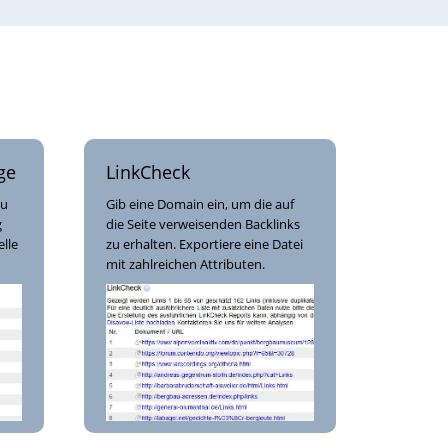
ge
LinkCheck
zu
Gib eine Domain ein, um die auf
g
die Seite verweisenden Backlinks
lle
zu erhalten. Exportiere eine Datei
mit zahlreichen Attributen.